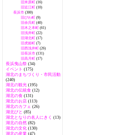
旧米原町
(16)
旧近江町
(10)
長浜市
(300)
旧びわ町
(9)
旧余呉町
(40)
旧木之本町
(61)
旧浅井町
(22)
旧湖北町
(17)
旧虎姫町
(7)
旧西浅井町
(26)
旧長浜市
(131)
旧高月町
(17)
長浜曳山祭
(34)
イベント
(175)
湖北のまちづくり・市民活動
(240)
湖北の観光
(195)
湖北の伝統食
(12)
湖北の食
(131)
湖北のお店
(113)
湖北のカフェ
(26)
湖北びと
(85)
湖北となりの名人にきく
(13)
湖北の自然
(82)
湖北の文化
(130)
湖北の産業
(47)