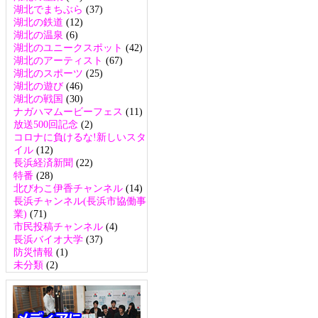
湖北でまちぶら
(37)
湖北の鉄道
(12)
湖北の温泉
(6)
湖北のユニークスポット
(42)
湖北のアーティスト
(67)
湖北のスポーツ
(25)
湖北の遊び
(46)
湖北の戦国
(30)
ナガハマムービーフェス
(11)
放送500回記念
(2)
コロナに負けるな!新しいスタ
イル
(12)
長浜経済新聞
(22)
特番
(28)
北びわこ伊香チャンネル
(14)
長浜チャンネル(長浜市協働事
業)
(71)
市民投稿チャンネル
(4)
長浜バイオ大学
(37)
防災情報
(1)
未分類
(2)