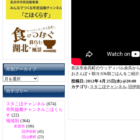
長浜市余呉町のウッディパル余呉か
月別アーカイブ
おさんぽ＋朝ヨガ&朝ごはんをご紹介
月
投稿日: 2012年 4月 25日(水) @20:00
別
カテゴリ:
スタこほチャンネル
,
旧伊
ア
カテゴリー
ー
カ
スタこほチャンネル
(674)
イ
市民協働チャンネルこほくら
ブ
す
(22)
地域別
(364)
米原市
(106)
旧伊吹町
(45)
旧山東町
(23)