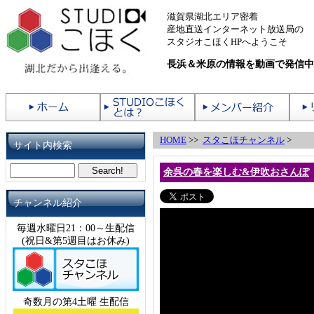
滋賀県湖北エリア密着
産地直送インターネット放送局の
スタジオこほくHPへようこそ
長浜＆米原の情報を動画で発信中
HOME
>>
スタこほチャンネル
>
サイト内検索
余呉の春を楽しむ&伊吹おさんぽ
チャンネル紹介
毎週水曜日21：00～生配信
(祝日&第5週目はお休み)
奇数月の第4土曜 生配信