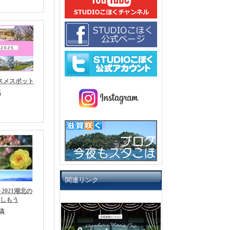
ススメスポット
稿
関連リンク
021湖北の
楽しもう
稿