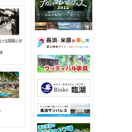
風〜太閤踊り＠
稿
稿