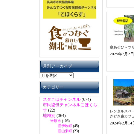
森あそび～ツ
2025年7月2
月別アーカイブ
月
別
ア
カテゴリー
ー
カ
スタこほチャンネル
(674)
イ
市民協働チャンネルこほくら
ブ
す
(22)
レンタルスペ
地域別
(364)
きどき森カフ
米原市
(106)
2024年2月1
旧伊吹町
(45)
旧山東町
(23)