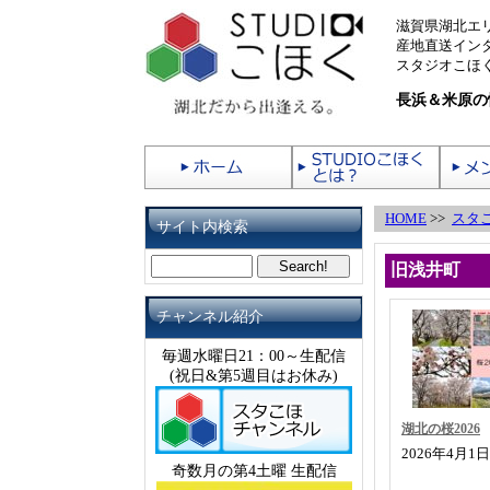
滋賀県湖北エ
産地直送イン
スタジオこほく
長浜＆米原の
HOME
>>
スタ
サイト内検索
旧浅井町
チャンネル紹介
毎週水曜日21：00～生配信
(祝日&第5週目はお休み)
湖北の桜2026
2026年4月1
奇数月の第4土曜 生配信