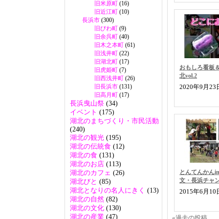
旧米原町
(16)
旧近江町
(10)
長浜市
(300)
旧びわ町
(9)
旧余呉町
(40)
旧木之本町
(61)
旧浅井町
(22)
旧湖北町
(17)
おもしろ看板＆
旧虎姫町
(7)
北vol.2
旧西浅井町
(26)
旧長浜市
(131)
2020年9月2
旧高月町
(17)
長浜曳山祭
(34)
イベント
(175)
湖北のまちづくり・市民活動
(240)
湖北の観光
(195)
湖北の伝統食
(12)
湖北の食
(131)
湖北のお店
(113)
とんてんかんi
湖北のカフェ
(26)
文・長浜チャ
湖北びと
(85)
湖北となりの名人にきく
(13)
2015年6月1
湖北の自然
(82)
湖北の文化
(130)
湖北の産業
(47)
«過去の投稿