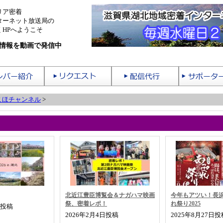
リア密着
ターネット放送局の
HPへようこそ
情報を動画で発信中
こほチャンネル
>
北近江豊臣博覧会＆ナガハマ映画
今年もアツい！長
祭、密着レポ！
れ祭り2025
日投稿
2026年2月4日投稿
2025年8月27日投