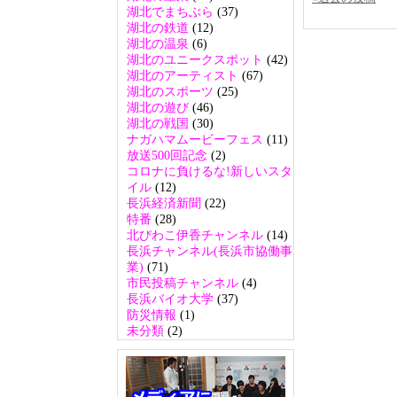
湖北でまちぶら
(37)
湖北の鉄道
(12)
湖北の温泉
(6)
湖北のユニークスポット
(42)
湖北のアーティスト
(67)
湖北のスポーツ
(25)
湖北の遊び
(46)
湖北の戦国
(30)
ナガハマムービーフェス
(11)
放送500回記念
(2)
コロナに負けるな!新しいスタ
イル
(12)
長浜経済新聞
(22)
特番
(28)
北びわこ伊香チャンネル
(14)
長浜チャンネル(長浜市協働事
業)
(71)
市民投稿チャンネル
(4)
長浜バイオ大学
(37)
防災情報
(1)
未分類
(2)