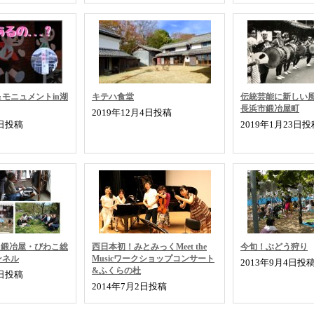
モニュメントin湖
キテハ食堂
伝統芸能に新しい
長浜市鍛冶屋町
2019年12月4日投稿
3日投稿
2019年1月23日投
n鍛冶屋・びわこ総
西日本初！みとみっくMeet the
今旬！ぶどう狩り
ンネル
Musicワークショップコンサート
2013年9月4日投
&ふくらの杜
0日投稿
2014年7月2日投稿