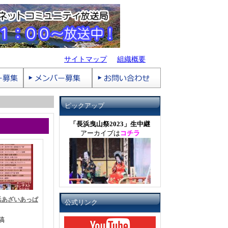
サイトマップ
組織概要
ピックアップ
「長浜曳山祭2023」生中継
アーカイブは
コチラ
浜あざいあっぱ
公式リンク
稿