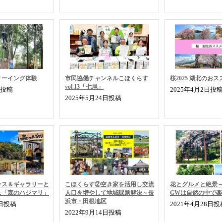
リーイング体験
市民協働チャンネルこほくらす
桜2025 湖北のお
vol.13「七尾」
日投稿
2025年4月2日投
2025年5月24日投稿
ース＆ギャラリーと
こほくらす②空き家を活用し交流
花とグルメと絶景～2
ェ「森のハジマリ」
人口を増やして地域課題解決～長
GWは自然の中で
浜市・田根地区
4日投稿
2021年4月28日投
2022年9月14日投稿