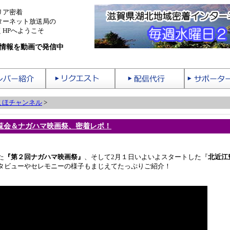
リア密着
ターネット放送局の
HPへようこそ
情報を動画で発信中
こほチャンネル
>
覧会＆ナガハマ映画祭、密着レポ！
た
『第２回ナガハマ映画祭』
、そして2月１日いよいよスタートした『
北近江
タビューやセレモニーの様子もまじえてたっぷりご紹介！