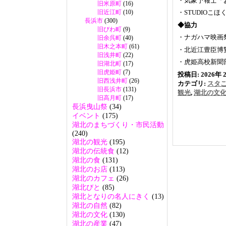
・気象予報士「
旧米原町
(16)
旧近江町
(10)
・STUDIOこ
長浜市
(300)
◆協力
旧びわ町
(9)
・ナガハマ映画
旧余呉町
(40)
旧木之本町
(61)
・北近江豊臣博
旧浅井町
(22)
・虎姫高校新聞
旧湖北町
(17)
旧虎姫町
(7)
投稿日: 2026年 2
旧西浅井町
(26)
カテゴリ:
スタ
旧長浜市
(131)
観光
,
湖北の文
旧高月町
(17)
長浜曳山祭
(34)
イベント
(175)
湖北のまちづくり・市民活動
(240)
湖北の観光
(195)
湖北の伝統食
(12)
湖北の食
(131)
湖北のお店
(113)
湖北のカフェ
(26)
湖北びと
(85)
湖北となりの名人にきく
(13)
湖北の自然
(82)
湖北の文化
(130)
湖北の産業
(47)