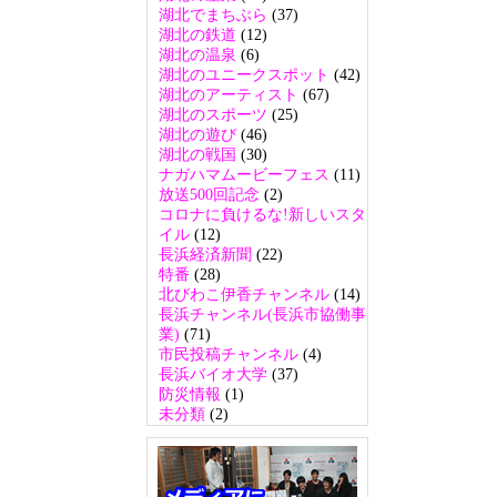
湖北でまちぶら
(37)
湖北の鉄道
(12)
湖北の温泉
(6)
湖北のユニークスポット
(42)
湖北のアーティスト
(67)
湖北のスポーツ
(25)
湖北の遊び
(46)
湖北の戦国
(30)
ナガハマムービーフェス
(11)
放送500回記念
(2)
コロナに負けるな!新しいスタ
イル
(12)
長浜経済新聞
(22)
特番
(28)
北びわこ伊香チャンネル
(14)
長浜チャンネル(長浜市協働事
業)
(71)
市民投稿チャンネル
(4)
長浜バイオ大学
(37)
防災情報
(1)
未分類
(2)