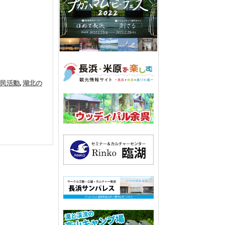
民活動
,
湖北の