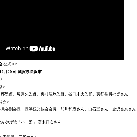
会
公式HP
～12月20日 滋賀県長浜市
フ
祭＞
慎一郎監督、堤真矢監督、奥村理玖監督、谷口未央監督、実行委員の皆さん
覧会＞
行委員会副会長 長浜観光協会会長 前川和彦さん、白石聖さん、倉沢杏奈さん
おみやげ館「小一郎」 高木祥次さん