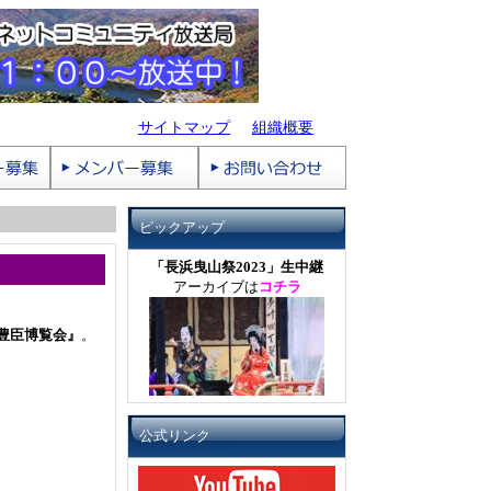
サイトマップ
組織概要
ピックアップ
「長浜曳山祭2023」生中継
アーカイブは
コチラ
豊臣博覧会』
。
公式リンク