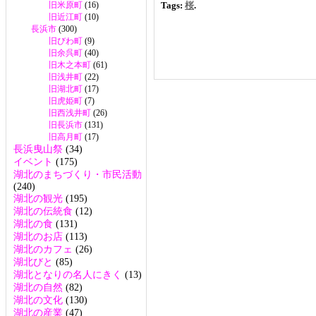
Tags:
桜
.
旧米原町
(16)
旧近江町
(10)
長浜市
(300)
旧びわ町
(9)
旧余呉町
(40)
旧木之本町
(61)
旧浅井町
(22)
旧湖北町
(17)
旧虎姫町
(7)
旧西浅井町
(26)
旧長浜市
(131)
旧高月町
(17)
長浜曳山祭
(34)
イベント
(175)
湖北のまちづくり・市民活動
(240)
湖北の観光
(195)
湖北の伝統食
(12)
湖北の食
(131)
湖北のお店
(113)
湖北のカフェ
(26)
湖北びと
(85)
湖北となりの名人にきく
(13)
湖北の自然
(82)
湖北の文化
(130)
湖北の産業
(47)