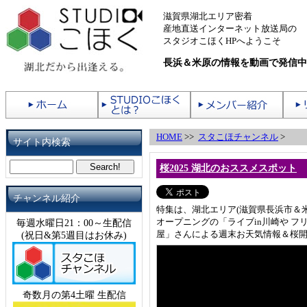
滋賀県湖北エリア密着
産地直送インターネット放送局の
スタジオこほくHPへようこそ
長浜＆米原の情報を動画で発信中
HOME
>>
スタこほチャンネル
>
サイト内検索
桜2025 湖北のおススメスポット
チャンネル紹介
特集は、湖北エリア(滋賀県長浜市＆
オープニングの「ライブin川崎や フ
毎週水曜日21：00～生配信
屋」さんによる週末お天気情報＆桜
(祝日&第5週目はお休み)
奇数月の第4土曜 生配信