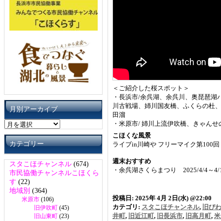
＜ご紹介した桜スポット＞
・長浜市/余呉湖、余呉川、奥琵琶湖
川古戦場、姉川国友橋、ふくらの杜
月別アーカイブ
田溜
月
・米原市/ 姉川上流伊吹橋、きゃんせ
別
こほくな風景
ア
カテゴリー
ライブin川崎や フリーマイク第100回 
ー
カ
週末おすすめ
スタこほチャンネル
(674)
イ
・余呉湖さくらまつり 2025/4/4～4
市民協働チャンネルこほくら
ブ
す
(22)
地域別
(364)
投稿日: 2025年 4月 2日(水) @22:00
米原市
(106)
カテゴリ:
スタこほチャンネル
,
旧び
旧伊吹町
(45)
井町
,
旧近江町
,
旧長浜市
,
旧高月町
,
米
旧山東町
(23)