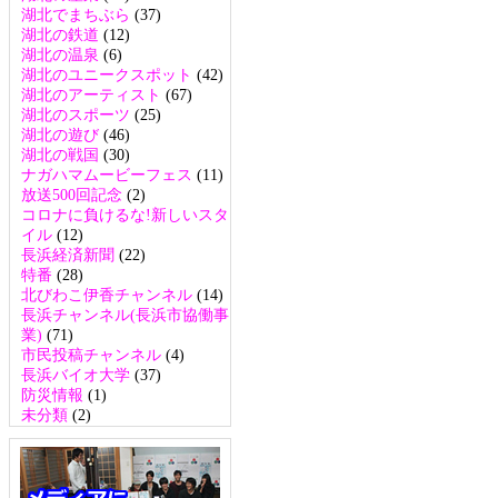
湖北でまちぶら
(37)
湖北の鉄道
(12)
湖北の温泉
(6)
湖北のユニークスポット
(42)
湖北のアーティスト
(67)
湖北のスポーツ
(25)
湖北の遊び
(46)
湖北の戦国
(30)
ナガハマムービーフェス
(11)
放送500回記念
(2)
コロナに負けるな!新しいスタ
イル
(12)
長浜経済新聞
(22)
特番
(28)
北びわこ伊香チャンネル
(14)
長浜チャンネル(長浜市協働事
業)
(71)
市民投稿チャンネル
(4)
長浜バイオ大学
(37)
防災情報
(1)
未分類
(2)