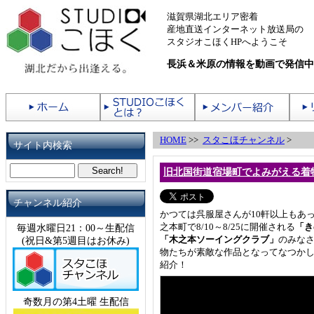
滋賀県湖北エリア密着
産地直送インターネット放送局の
スタジオこほくHPへようこそ
長浜＆米原の情報を動画で発信中
HOME
>>
スタこほチャンネル
>
サイト内検索
旧北国街道宿場町でよみがえる着物た
チャンネル紹介
かつては呉服屋さんが10軒以上もあ
之本町で8/10～8/25に開催される
「き
毎週水曜日21：00～生配信
「木之本ソーイングクラブ」
のみな
(祝日&第5週目はお休み)
物たちが素敵な作品となってなつか
紹介！
奇数月の第4土曜 生配信