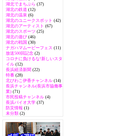
湖北でまちぶら
(37)
湖北の鉄道
(12)
湖北の温泉
(6)
湖北のユニークスポット
(42)
湖北のアーティスト
(67)
湖北のスポーツ
(25)
湖北の遊び
(46)
湖北の戦国
(30)
ナガハマムービーフェス
(11)
放送500回記念
(2)
コロナに負けるな!新しいスタ
イル
(12)
長浜経済新聞
(22)
特番
(28)
北びわこ伊香チャンネル
(14)
長浜チャンネル(長浜市協働事
業)
(71)
市民投稿チャンネル
(4)
長浜バイオ大学
(37)
防災情報
(1)
未分類
(2)