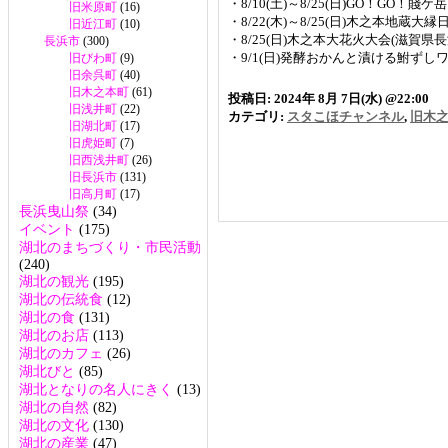
・8/10(土)～8/25(日)GO！GO
旧米原町
(16)
・8/22(木)～8/25(日)木之本地蔵大
旧近江町
(10)
・8/25(日)木之本大花火大会(滋賀県
長浜市
(300)
・9/1(日)発酵おかんと漬ける鮒ず
旧びわ町
(9)
旧余呉町
(40)
旧木之本町
(61)
投稿日: 2024年 8月 7日(水) @22:00
旧浅井町
(22)
カテゴリ:
スタこほチャンネル
,
旧木
旧湖北町
(17)
旧虎姫町
(7)
旧西浅井町
(26)
旧長浜市
(131)
旧高月町
(17)
長浜曳山祭
(34)
イベント
(175)
湖北のまちづくり・市民活動
(240)
湖北の観光
(195)
湖北の伝統食
(12)
湖北の食
(131)
湖北のお店
(113)
湖北のカフェ
(26)
湖北びと
(85)
湖北となりの名人にきく
(13)
湖北の自然
(82)
湖北の文化
(130)
湖北の産業
(47)