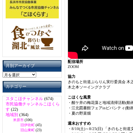
配信場所
月別アーカイブ
ZOOM
月
協力
別
きのもと街道ぶらりん実行委員会 木
ア
カテゴリー
木之本ソーイングクラブ
ー
カ
こほくな風景
スタこほチャンネル
(674)
イ
・醒ケ井の梅花藻と地域清掃活動(動画レポ
市民協働チャンネルこほくら
ブ
・江北図書館フェアinビバシティ(動画レポ
す
(22)
・夏の野菜畑
地域別
(364)
米原市
(106)
週末おすすめ
旧伊吹町
(45)
・8/10(土)～8/25(日) 「きの
旧山東町
(23)