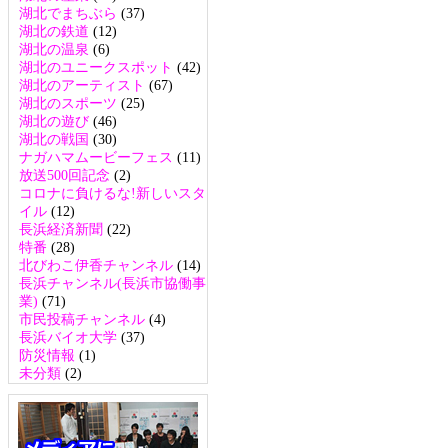
湖北でまちぶら
(37)
湖北の鉄道
(12)
湖北の温泉
(6)
湖北のユニークスポット
(42)
湖北のアーティスト
(67)
湖北のスポーツ
(25)
湖北の遊び
(46)
湖北の戦国
(30)
ナガハマムービーフェス
(11)
放送500回記念
(2)
コロナに負けるな!新しいスタ
イル
(12)
長浜経済新聞
(22)
特番
(28)
北びわこ伊香チャンネル
(14)
長浜チャンネル(長浜市協働事
業)
(71)
市民投稿チャンネル
(4)
長浜バイオ大学
(37)
防災情報
(1)
未分類
(2)