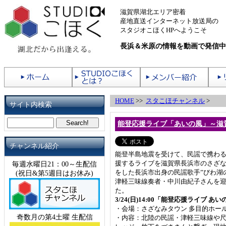
滋賀県湖北エリア密着
産地直送インターネット放送局の
スタジオこほくHPへようこそ
長浜＆米原の情報を動画で発信中
HOME
>>
スタこほチャンネル
>
サイト内検索
能登応援ライブ「あいの風」～滋
チャンネル紹介
能登半島地震を受けて、民謡で携わる
援するライブを滋賀県長浜市のさざなみ
毎週水曜日21：00～生配信
をした長浜市出身の民謡歌手”びわ湖
(祝日&第5週目はお休み)
津軽三味線奏者・中川由紀子さんを
た。
3/24(日)14:00「能登応援ライブ
・会場：さざなみタウン 多目的ホール
奇数月の第4土曜 生配信
・内容：北陸の民謡・津軽三味線や