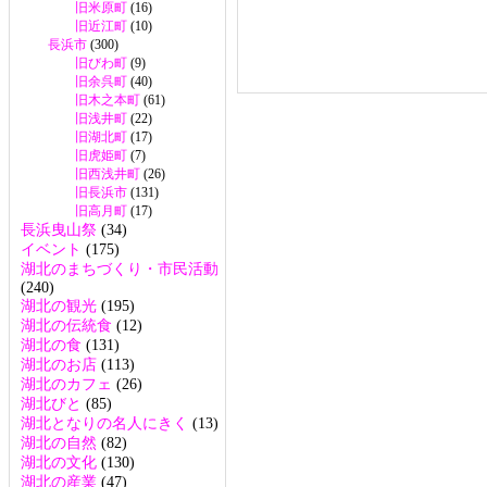
旧米原町
(16)
旧近江町
(10)
長浜市
(300)
旧びわ町
(9)
旧余呉町
(40)
旧木之本町
(61)
旧浅井町
(22)
旧湖北町
(17)
旧虎姫町
(7)
旧西浅井町
(26)
旧長浜市
(131)
旧高月町
(17)
長浜曳山祭
(34)
イベント
(175)
湖北のまちづくり・市民活動
(240)
湖北の観光
(195)
湖北の伝統食
(12)
湖北の食
(131)
湖北のお店
(113)
湖北のカフェ
(26)
湖北びと
(85)
湖北となりの名人にきく
(13)
湖北の自然
(82)
湖北の文化
(130)
湖北の産業
(47)