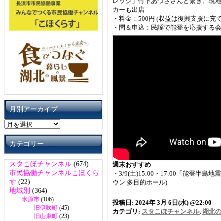
レッジ」竹下あづささんと繋ぎ、現地
カーも出店
・料金：500円 (収益は復興支援に充
・問＆申込：民謡で能登を応援する会 050-1808
月別アーカイブ
月
別
ア
カテゴリー
ー
カ
スタこほチャンネル
(674)
週末おすすめ
イ
市民協働チャンネルこほくら
・3/9(土)15:00・17:00「能登半島
ブ
す
(22)
ウン 多目的ホール)
地域別
(364)
米原市
(106)
投稿日: 2024年 3月 6日(水) @22:00
旧伊吹町
(45)
カテゴリ:
スタこほチャンネル
,
湖北
旧山東町
(23)