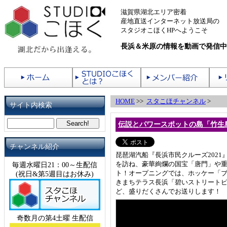
滋賀県湖北エリア密着
産地直送インターネット放送局の
スタジオこほくHPへようこそ
長浜＆米原の情報を動画で発信中
HOME
>>
スタこほチャンネル
>
サイト内検索
伝説とパワースポットの島「竹生
チャンネル紹介
琵琶湖汽船『長浜市民クルーズ202
を訪ね、豪華絢爛の国宝「唐門」や
毎週水曜日21：00～生配信
ト！オープニングでは、ホッケー「ブ
(祝日&第5週目はお休み)
きまちテラス長浜「碧いストリート
ど、盛りだくさんでお送りします！
奇数月の第4土曜 生配信