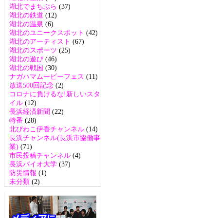
湖北でまちぶら
(37)
湖北の鉄道
(12)
湖北の温泉
(6)
湖北のユニークスポット
(42)
湖北のアーティスト
(67)
湖北のスポーツ
(25)
湖北の遊び
(46)
湖北の戦国
(30)
ナガハマムービーフェス
(11)
放送500回記念
(2)
コロナに負けるな!新しいスタ
イル
(12)
長浜経済新聞
(22)
特番
(28)
北びわこ伊香チャンネル
(14)
長浜チャンネル(長浜市協働事
業)
(71)
市民投稿チャンネル
(4)
長浜バイオ大学
(37)
防災情報
(1)
未分類
(2)