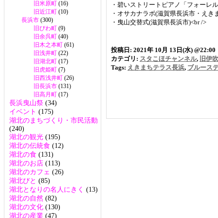
旧米原町
(16)
・碧いストリートピアノ「フォーレル1」
旧近江町
(10)
・オサカナラボ(滋賀県長浜市・えきまちテ
長浜市
(300)
・曳山交替式(滋賀県長浜市)<br />
旧びわ町
(9)
旧余呉町
(40)
旧木之本町
(61)
投稿日: 2021年 10月 13日(水) @22:00
旧浅井町
(22)
カテゴリ:
スタこほチャンネル
,
旧伊
旧湖北町
(17)
Tags:
えきまちテラス長浜
,
ブルース
旧虎姫町
(7)
旧西浅井町
(26)
旧長浜市
(131)
旧高月町
(17)
長浜曳山祭
(34)
イベント
(175)
湖北のまちづくり・市民活動
(240)
湖北の観光
(195)
湖北の伝統食
(12)
湖北の食
(131)
湖北のお店
(113)
湖北のカフェ
(26)
湖北びと
(85)
湖北となりの名人にきく
(13)
湖北の自然
(82)
湖北の文化
(130)
湖北の産業
(47)