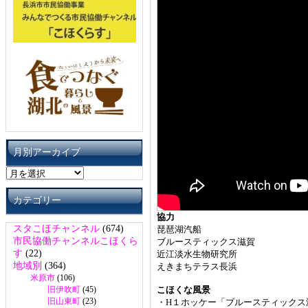
月別アーカイブ
月
別
ア
カテゴリー
ー
協力
カ
スタこほチャンネル
(674)
琵琶湖汽船
イ
市民協働チャンネルこほくら
ブルースティックス滋賀
ブ
す
(22)
近江淡水生物研究所
地域別
(364)
えきまちテラス長浜
米原市
(106)
旧伊吹町
(45)
こほくな風景
旧山東町
(23)
・H１ホッケー「ブルースティックス滋賀