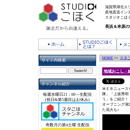
滋賀県湖北エ
産地直送イン
スタジオこほく
長浜＆米原の
HOME
>>
スタ
サイト内検索
地域おこし・絵
チャンネル紹介
ＷＥＢニュース
隊」「上坂秀明
毎週水曜日21：00～生配信
う」をご紹介！
(祝日&第5週目はお休み)
オープニング湖
た花火も♪
奇数月の第4土曜 生配信