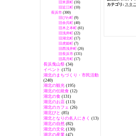
旧米原町
(16)
カテゴリ:
スタ
旧近江町
(10)
長浜市
(300)
旧びわ町
(9)
旧余呉町
(40)
旧木之本町
(61)
旧浅井町
(22)
旧湖北町
(17)
旧虎姫町
(7)
旧西浅井町
(26)
旧長浜市
(131)
旧高月町
(17)
長浜曳山祭
(34)
イベント
(175)
湖北のまちづくり・市民活動
(240)
湖北の観光
(195)
湖北の伝統食
(12)
湖北の食
(131)
湖北のお店
(113)
湖北のカフェ
(26)
湖北びと
(85)
湖北となりの名人にきく
(13)
湖北の自然
(82)
湖北の文化
(130)
湖北の産業
(47)