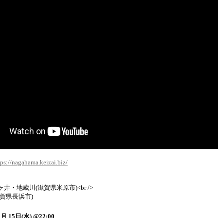
tps://nagahama.keizai.biz/
・地蔵川(滋賀県米原市)<br />
賀県長浜市)
月 15日(水) @22:00