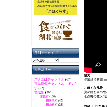
月別アーカイブ
月
別
ア
カテゴリー
ー
協力
カ
スタこほチャンネル
(674)
長浜経済新聞
ht
イ
市民協働チャンネルこほくら
ブ
こほくな風景
す
(22)
夏の終わりの醒ヶ井
地域別
(364)
七条町の花火(滋
米原市
(106)
旧伊吹町
(45)
旧山東町
(23)
投稿日: 2021年 9