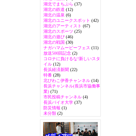
湖北でまちぶら
(37)
湖北の鉄道
(12)
湖北の温泉
(6)
湖北のユニークスポット
(42)
湖北のアーティスト
(67)
湖北のスポーツ
(25)
湖北の遊び
(46)
湖北の戦国
(30)
ナガハマムービーフェス
(11)
放送500回記念
(2)
コロナに負けるな!新しいスタ
イル
(12)
長浜経済新聞
(22)
特番
(28)
北びわこ伊香チャンネル
(14)
長浜チャンネル(長浜市協働事
業)
(71)
市民投稿チャンネル
(4)
長浜バイオ大学
(37)
防災情報
(1)
未分類
(2)