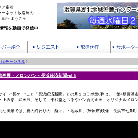
リア密着
ターネット放送局の
HPへようこそ
情報を動画で発信中
こほチャンネル
>
画展・メロンパン～長浜経済新聞vol.6
サイト”長ケー”こと「長浜経済新聞」との月１コラボ第6弾は、「第4期長浜
・上坂彩 絵画展」そして「平和堂とつるやパン合同企画「オリジナルメロ
北な風景では、夏の終わりの「醒ヶ井・地蔵川」(米原市)映像、長浜市七条町