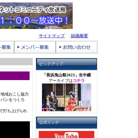
サイトマップ
組織概要
ピックアップ
「長浜曳山祭2023」生中継
アーカイブは
コチラ
市地域おこし協力
ンパンをつくろ
で打ち上げられ
公式リンク