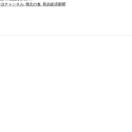
こほチャンネル
,
湖北の食
,
長浜経済新聞