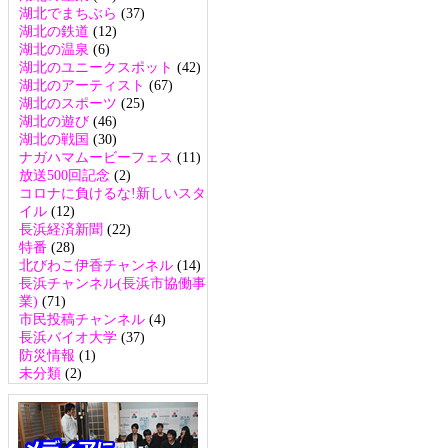
湖北でまちぶら
(37)
湖北の鉄道
(12)
湖北の温泉
(6)
湖北のユニークスポット
(42)
湖北のアーティスト
(67)
湖北のスポーツ
(25)
湖北の遊び
(46)
湖北の戦国
(30)
ナガハマムービーフェス
(11)
放送500回記念
(2)
コロナに負けるな!新しいスタ
イル
(12)
長浜経済新聞
(22)
特番
(28)
北びわこ伊香チャンネル
(14)
長浜チャンネル(長浜市協働事
業)
(71)
市民投稿チャンネル
(4)
長浜バイオ大学
(37)
防災情報
(1)
未分類
(2)