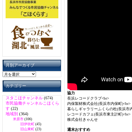
月別アーカイブ
月
別
ア
カテゴリー
ー
協力
カ
スタこほチャンネル
(674)
長浜レコードクラブ<br>
イ
市民協働チャンネルこほくら
内保製材株式会社(長浜市内保町)<br>
ブ
す
(22)
暮らしギャラリーふくらの杜(長浜市内保
地域別
(364)
レコードカフェ(長浜市東主計町)<br>
米原市
(106)
株式会社きゃんせ
旧伊吹町
(45)
旧山東町
(23)
週末おすすめ