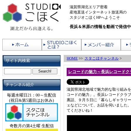
滋賀県湖北エリア密着
産地直送インターネット放送局の
スタジオこほくHPへようこそ
長浜＆米原の情報を動画で発信中
HOME
>>
スタこほチャンネル
>
サイト内検索
レコードの魅力～長浜レコードク
チャンネル紹介
滋賀県湖北地域で魅力的な取り組み
コードの魅力」。長浜レコードクラブ
毎週水曜日21：00～生配信
裏話、９月５日に「暮らしギャラリーふ
(祝日&第5週目はお休み)
ェなどについて、お話を伺いました
てくださいね！
奇数月の第4土曜 生配信