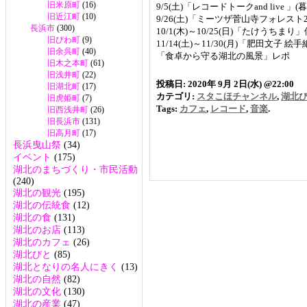
旧米原町
(16)
9/5(土)「レコードトークand live 
旧近江町
(10)
9/26(土)「ミーツザ菅山寺フォレスト
長浜市
(300)
10/1(木)～10/25(日)「たけうちま
旧びわ町
(9)
11/14(土)～11/30(月)「肥田文子
旧余呉町
(40)
「食卓から守る湖北の風景」レポ
旧木之本町
(61)
旧浅井町
(22)
投稿日: 2020年 9月 2日(水) @22:00
旧湖北町
(17)
カテゴリ:
スタこほチャンネル
,
湖北
旧虎姫町
(7)
Tags:
カフェ
,
レコード
,
音楽
.
旧西浅井町
(26)
旧長浜市
(131)
旧高月町
(17)
長浜曳山祭
(34)
イベント
(175)
湖北のまちづくり・市民活動
(240)
湖北の観光
(195)
湖北の伝統食
(12)
湖北の食
(131)
湖北のお店
(113)
湖北のカフェ
(26)
湖北びと
(85)
湖北となりの名人にきく
(13)
湖北の自然
(82)
湖北の文化
(130)
湖北の産業
(47)