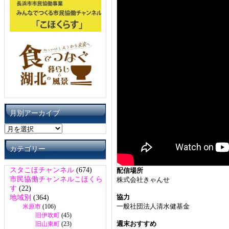
月別アーカイブ
月
別
ア
カテゴリー
ー
カ
スタこほチャンネル
(674)
配信場所
イ
市民協働チャンネルこほくら
株式会社きゃんせ
ブ
す
(22)
協力
地域別
(364)
一般社団法人清水健基金
米原市
(106)
旧伊吹町
(45)
週末おすすめ
旧山東町
(23)