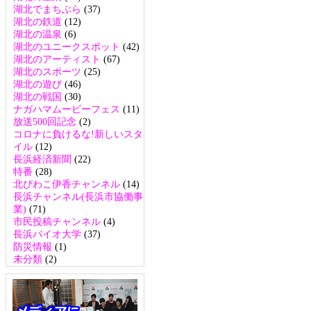
湖北でまちぶら
(37)
湖北の鉄道
(12)
湖北の温泉
(6)
湖北のユニークスポット
(42)
湖北のアーティスト
(67)
湖北のスポーツ
(25)
湖北の遊び
(46)
湖北の戦国
(30)
ナガハマムービーフェス
(11)
放送500回記念
(2)
コロナに負けるな!新しいスタ
イル
(12)
長浜経済新聞
(22)
特番
(28)
北びわこ伊香チャンネル
(14)
長浜チャンネル(長浜市協働事
業)
(71)
市民投稿チャンネル
(4)
長浜バイオ大学
(37)
防災情報
(1)
未分類
(2)