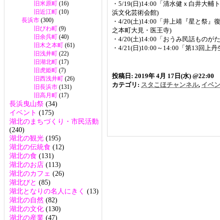
旧米原町
(16)
・5/19(日)14:00「清水健ｘ白
旧近江町
(10)
浜文化芸術会館)
長浜市
(300)
・4/20(土)14:00「井上靖『星
旧びわ町
(9)
之本町大見・医王寺)
旧余呉町
(40)
・4/20(土)14:00「おうみ民話も
旧木之本町
(61)
・4/21(日)10:00～14:00「第
旧浅井町
(22)
旧湖北町
(17)
旧虎姫町
(7)
投稿日: 2019年 4月 17日(水) @22:00
旧西浅井町
(26)
カテゴリ:
スタこほチャンネル
,
イベ
旧長浜市
(131)
旧高月町
(17)
長浜曳山祭
(34)
イベント
(175)
湖北のまちづくり・市民活動
(240)
湖北の観光
(195)
湖北の伝統食
(12)
湖北の食
(131)
湖北のお店
(113)
湖北のカフェ
(26)
湖北びと
(85)
湖北となりの名人にきく
(13)
湖北の自然
(82)
湖北の文化
(130)
湖北の産業
(47)