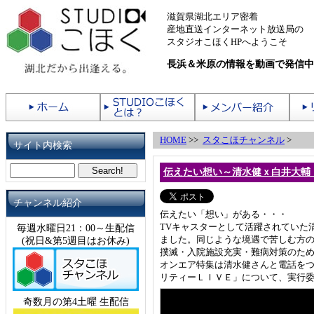
滋賀県湖北エリア密着
産地直送インターネット放送局の
スタジオこほくHPへようこそ
長浜＆米原の情報を動画で発信中
HOME
>>
スタこほチャンネル
>
サイト内検索
伝えたい想い～清水健ｘ白井大輔
チャンネル紹介
伝えたい「想い」がある・・・
TVキャスターとして活躍されていた
毎週水曜日21：00～生配信
ました。同じような境遇で苦しむ方
(祝日&第5週目はお休み)
撲滅・入院施設充実・難病対策のた
オンエア特集は清水健さんと電話をつ
リティーＬＩＶＥ」について、実行
奇数月の第4土曜 生配信