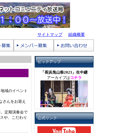
サイトマップ
組織概要
ピックアップ
「長浜曳山祭2023」生中継
アーカイブは
コチラ
、地域のイベント
なさんをお迎え
絆。定期演奏会で
ンスや、こだわり
公式リンク