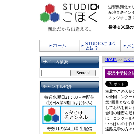
滋賀県湖北エ
産地直送イン
スタジオこほく
長浜＆米原の
HOME
>>
スタ
サイト内検索
長浜小学校合
チャンネル紹介
湖北でこの天使
や全国コンクー
毎週水曜日21：00～生配信
第7回目となる
(祝日&第5週目はお休み)
してお話を伺い
合唱の練習を通
は、コンクール
いっぱいの手作
奇数月の第4土曜 生配信
遠路見学の方々