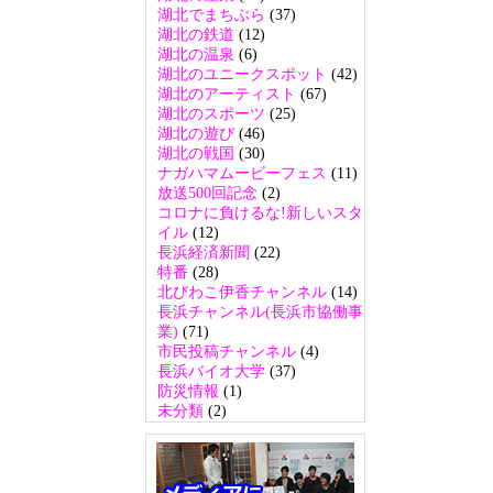
湖北でまちぶら
(37)
湖北の鉄道
(12)
湖北の温泉
(6)
湖北のユニークスポット
(42)
湖北のアーティスト
(67)
湖北のスポーツ
(25)
湖北の遊び
(46)
湖北の戦国
(30)
ナガハマムービーフェス
(11)
放送500回記念
(2)
コロナに負けるな!新しいスタ
イル
(12)
長浜経済新聞
(22)
特番
(28)
北びわこ伊香チャンネル
(14)
長浜チャンネル(長浜市協働事
業)
(71)
市民投稿チャンネル
(4)
長浜バイオ大学
(37)
防災情報
(1)
未分類
(2)