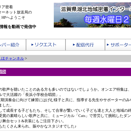
リア密着
ターネット放送局の
HPへようこそ
情報を動画で発信中
こほチャンネル
>
唱団
の歌声を聴いたことのある方も多いのではないでしょうか。オンエア特集は
ルで大活躍の「長浜小学校合唱団」。
定期演奏会に向けて練習にはげむ様子と共に、指導する先生やサポーターのみ
ました。
して成長する子どもたち、そして合掌が繋いでいく子ども達と大人と地域の
受賞の素晴らしい歌声と共に、ミュージカル「Cats」で苦労して挑戦したダ
り舞台セット&衣装にもご注目下さい。
もたくさん来られ、賑やかなスタジオでした♪