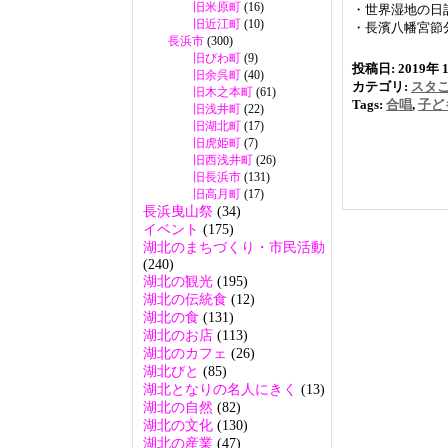
旧米原町
(16)
・世界湿地の日記念
旧近江町
(10)
・長濱八幡宮節分祭
長浜市
(300)
旧びわ町
(9)
投稿日: 2019年 1
旧余呉町
(40)
カテゴリ:
スタ
旧木之本町
(61)
Tags:
合唱
,
子ど
旧浅井町
(22)
旧湖北町
(17)
旧虎姫町
(7)
旧西浅井町
(26)
旧長浜市
(131)
旧高月町
(17)
長浜曳山祭
(34)
イベント
(175)
湖北のまちづくり・市民活動
(240)
湖北の観光
(195)
湖北の伝統食
(12)
湖北の食
(131)
湖北のお店
(113)
湖北のカフェ
(26)
湖北びと
(85)
湖北となりの名人にきく
(13)
湖北の自然
(82)
湖北の文化
(130)
湖北の産業
(47)