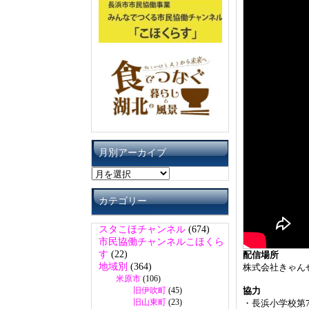
月別アーカイブ
月
別
ア
カテゴリー
ー
カ
スタこほチャンネル
(674)
イ
市民協働チャンネルこほくら
ブ
す
(22)
配信場所
地域別
(364)
株式会社きゃん
米原市
(106)
旧伊吹町
(45)
協力
旧山東町
(23)
・長浜小学校第7回