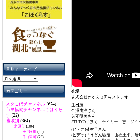
月別アーカイブ
月
別
ア
カテゴリー
会場
ー
株式会社きゃんせ田村スタジオ
カ
スタこほチャンネル
(674)
生出演
イ
市民協働チャンネルこほくら
金澤由浩さん
ブ
す
(22)
矢守明美さん
地域別
(364)
STUDIOこほく ケイミー 恵 ジミ
米原市
(106)
(ビデオ)林智子さん
旧伊吹町
(45)
(ビデオ)「うどん馳走 山石土平」岩
旧山東町
(23)