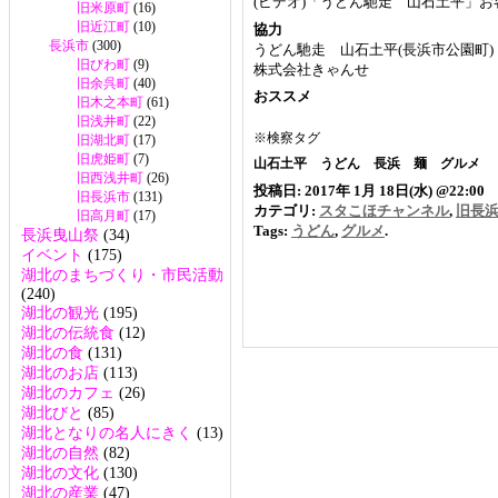
(ビデオ)「うどん馳走 山石土平」お
旧米原町
(16)
旧近江町
(10)
協力
長浜市
(300)
うどん馳走 山石土平(長浜市公園町)
旧びわ町
(9)
株式会社きゃんせ
旧余呉町
(40)
おススメ
旧木之本町
(61)
旧浅井町
(22)
※検察タグ
旧湖北町
(17)
旧虎姫町
(7)
山石土平 うどん 長浜 麺 グルメ
旧西浅井町
(26)
投稿日: 2017年 1月 18日(水) @22:00
旧長浜市
(131)
カテゴリ:
スタこほチャンネル
,
旧長
旧高月町
(17)
Tags:
うどん
,
グルメ
.
長浜曳山祭
(34)
イベント
(175)
湖北のまちづくり・市民活動
(240)
湖北の観光
(195)
湖北の伝統食
(12)
湖北の食
(131)
湖北のお店
(113)
湖北のカフェ
(26)
湖北びと
(85)
湖北となりの名人にきく
(13)
湖北の自然
(82)
湖北の文化
(130)
湖北の産業
(47)