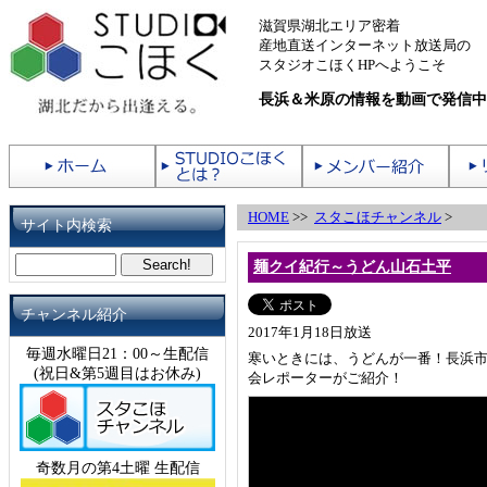
滋賀県湖北エリア密着
産地直送インターネット放送局の
スタジオこほくHPへようこそ
長浜＆米原の情報を動画で発信中
HOME
>>
スタこほチャンネル
>
サイト内検索
麺クイ紀行～うどん山石土平
チャンネル紹介
2017年1月18日放送
毎週水曜日21：00～生配信
寒いときには、うどんが一番！長浜
(祝日&第5週目はお休み)
会レポーターがご紹介！
奇数月の第4土曜 生配信