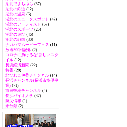
湖北でまちぶら
(37)
湖北の鉄道
(12)
湖北の温泉
(6)
湖北のユニークスポット
(42)
湖北のアーティスト
(67)
湖北のスポーツ
(25)
湖北の遊び
(46)
湖北の戦国
(30)
ナガハマムービーフェス
(11)
放送500回記念
(2)
コロナに負けるな!新しいスタ
イル
(12)
長浜経済新聞
(22)
特番
(28)
北びわこ伊香チャンネル
(14)
長浜チャンネル(長浜市協働事
業)
(71)
市民投稿チャンネル
(4)
長浜バイオ大学
(37)
防災情報
(1)
未分類
(2)