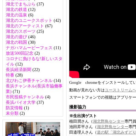
湖北でまちぶら
(37)
湖北の鉄道
(12)
湖北の温泉
(6)
湖北のユニークスポット
(42)
湖北のアーティスト
(67)
湖北のスポーツ
(25)
湖北の遊び
(46)
湖北の戦国
(30)
ナガハマムービーフェス
(11)
放送500回記念
(2)
コロナに負けるな!新しいスタ
イル
(12)
長浜経済新聞
(22)
特番
(28)
北びわこ伊香チャンネル
(14)
Google chromeをインストー
長浜チャンネル(長浜市協働事
動画が見れない方は
ユーストリーム
業)
(71)
市民投稿チャンネル
(4)
スマートフォンでの視聴はアプリケ
長浜バイオ大学
(37)
撮影協力
防災情報
(1)
未分類
(2)
※生出演ゲスト
植田潤さん（
湖北野鳥センター
専門
池田昇平さん（
湖北野鳥センター
専
田邉理人さん（
道の駅「湖北みずど