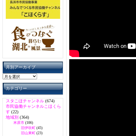
月別アーカイブ
月
別
ア
カテゴリー
ー
カ
スタこほチャンネル
(674)
イ
市民協働チャンネルこほくら
ブ
す
(22)
地域別
(364)
米原市
(106)
旧伊吹町
(45)
旧山東町
(23)