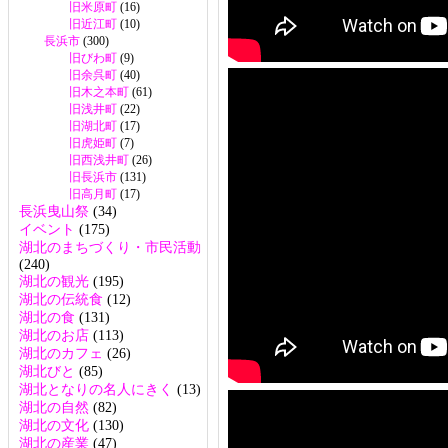
旧米原町
(16)
旧近江町
(10)
長浜市
(300)
旧びわ町
(9)
旧余呉町
(40)
旧木之本町
(61)
旧浅井町
(22)
旧湖北町
(17)
旧虎姫町
(7)
旧西浅井町
(26)
旧長浜市
(131)
旧高月町
(17)
長浜曳山祭
(34)
イベント
(175)
湖北のまちづくり・市民活動
(240)
湖北の観光
(195)
湖北の伝統食
(12)
湖北の食
(131)
湖北のお店
(113)
湖北のカフェ
(26)
湖北びと
(85)
湖北となりの名人にきく
(13)
湖北の自然
(82)
湖北の文化
(130)
湖北の産業
(47)