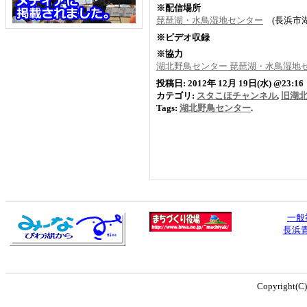
※配信場所
琵琶湖・水鳥湿地センター
(長浜市
※ビデオ収録
※協力
湖北野鳥センター 琵琶湖・水鳥湿地
投稿日: 2012年 12月 19日(水) @23:16
カテゴリ:
スタこほチャンネル
,
旧湖
Tags:
湖北野鳥センター
.
一般
長浜
Copyright(