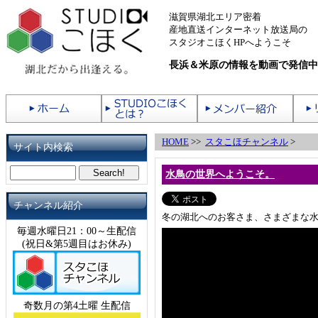
滋賀県湖北エリア密着
産地直送インターネット放送局の
スタジオこほくHPへようこそ
長浜＆米原の情報を動画で発信中
HOME
>>
スタこほチャンネル
>
サイト内検索
水鳥の世界へようこそ。
チャンネル紹介
冬の湖北へのお客さま、さまざまな
毎週水曜日21：00～生配信
(祝日&第5週目はお休み)
奇数月の第4土曜 生配信