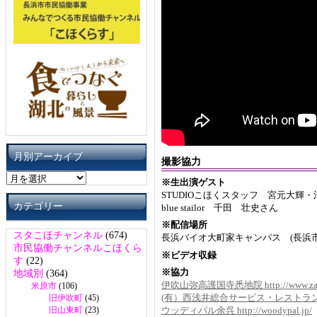
月別アーカイブ
撮影協力
月
※生出演ゲスト
別
STUDIOこほくスタッフ 宮元大
ア
カテゴリー
blue stailor 千田 壮史さん
ー
※配信場所
カ
スタこほチャンネル
(674)
長浜バイオ大町家キャンパス (長浜
イ
市民協働チャンネルこほくら
ブ
※ビデオ収録
す
(22)
※協力
地域別
(364)
伊吹山弥高護国寺悉地院 http://www.za.ztv.
米原市
(106)
(有）西浅井総合サービス・レストランつづら尾
旧伊吹町
(45)
旧山東町
(23)
ウッディパル余呉 http://woodypal.jp/