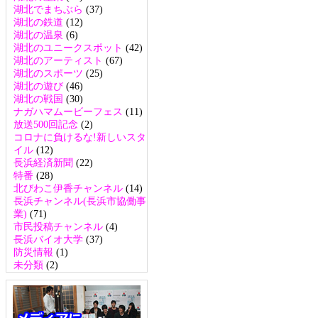
湖北でまちぶら
(37)
湖北の鉄道
(12)
湖北の温泉
(6)
湖北のユニークスポット
(42)
湖北のアーティスト
(67)
湖北のスポーツ
(25)
湖北の遊び
(46)
湖北の戦国
(30)
ナガハマムービーフェス
(11)
放送500回記念
(2)
コロナに負けるな!新しいスタ
イル
(12)
長浜経済新聞
(22)
特番
(28)
北びわこ伊香チャンネル
(14)
長浜チャンネル(長浜市協働事
業)
(71)
市民投稿チャンネル
(4)
長浜バイオ大学
(37)
防災情報
(1)
未分類
(2)