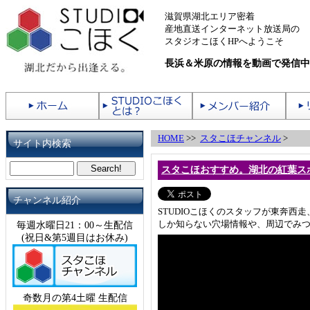
滋賀県湖北エリア密着
産地直送インターネット放送局の
スタジオこほくHPへようこそ
長浜＆米原の情報を動画で発信中
HOME
>>
スタこほチャンネル
>
サイト内検索
スタこほおすすめ。湖北の紅葉ス
チャンネル紹介
STUDIOこほくのスタッフが東奔
しか知らない穴場情報や、周辺でみ
毎週水曜日21：00～生配信
(祝日&第5週目はお休み)
奇数月の第4土曜 生配信