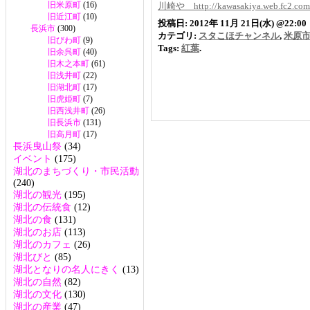
旧米原町
(16)
川崎や http://kawasakiya.web.fc2.com
旧近江町
(10)
投稿日: 2012年 11月 21日(水) @22:00
長浜市
(300)
カテゴリ:
スタこほチャンネル
,
米原
旧びわ町
(9)
Tags:
紅葉
.
旧余呉町
(40)
旧木之本町
(61)
旧浅井町
(22)
旧湖北町
(17)
旧虎姫町
(7)
旧西浅井町
(26)
旧長浜市
(131)
旧高月町
(17)
長浜曳山祭
(34)
イベント
(175)
湖北のまちづくり・市民活動
(240)
湖北の観光
(195)
湖北の伝統食
(12)
湖北の食
(131)
湖北のお店
(113)
湖北のカフェ
(26)
湖北びと
(85)
湖北となりの名人にきく
(13)
湖北の自然
(82)
湖北の文化
(130)
湖北の産業
(47)