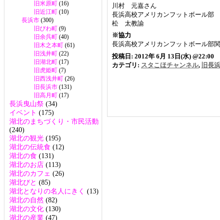
旧米原町
(16)
川村 元嘉さん
旧近江町
(10)
長浜高校アメリカンフットボール部 
長浜市
(300)
松 太教諭
旧びわ町
(9)
※協力
旧余呉町
(40)
長浜高校アメリカンフットボール部
旧木之本町
(61)
旧浅井町
(22)
投稿日: 2012年 6月 13日(水) @22:00
旧湖北町
(17)
カテゴリ:
スタこほチャンネル
,
旧長
旧虎姫町
(7)
旧西浅井町
(26)
旧長浜市
(131)
旧高月町
(17)
長浜曳山祭
(34)
イベント
(175)
湖北のまちづくり・市民活動
(240)
湖北の観光
(195)
湖北の伝統食
(12)
湖北の食
(131)
湖北のお店
(113)
湖北のカフェ
(26)
湖北びと
(85)
湖北となりの名人にきく
(13)
湖北の自然
(82)
湖北の文化
(130)
湖北の産業
(47)