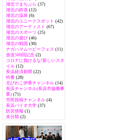
湖北でまちぶら
(37)
湖北の鉄道
(12)
湖北の温泉
(6)
湖北のユニークスポット
(42)
湖北のアーティスト
(67)
湖北のスポーツ
(25)
湖北の遊び
(46)
湖北の戦国
(30)
ナガハマムービーフェス
(11)
放送500回記念
(2)
コロナに負けるな!新しいスタ
イル
(12)
長浜経済新聞
(22)
特番
(28)
北びわこ伊香チャンネル
(14)
長浜チャンネル(長浜市協働事
業)
(71)
市民投稿チャンネル
(4)
長浜バイオ大学
(37)
防災情報
(1)
未分類
(2)