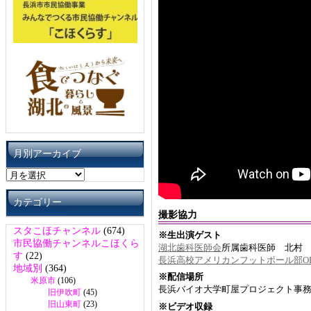
月別アーカイブ
月
別
ア
カテゴリー
ー
撮影協力
カ
スタこほチャンネル
(674)
※生出演ゲスト
イ
市民協働チャンネルこほくら
湖北歯科医師会
所属歯科医師 北村
ブ
す
(22)
長浜高校アメリカンフットボール部O
地域別
(364)
※配信場所
米原市
(106)
長浜バイオ大学町屋プロジェクト事
旧伊吹町
(45)
旧山東町
(23)
※ビデオ収録