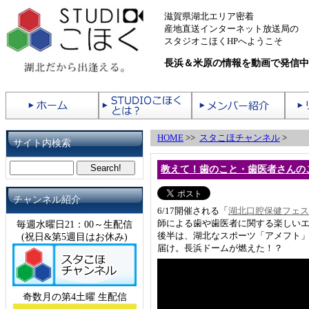
滋賀県湖北エリア密着
産地直送インターネット放送局の
スタジオこほくHPへようこそ
長浜＆米原の情報を動画で発信中
HOME
>>
スタこほチャンネル
>
サイト内検索
教えて！歯のこと・歯医者さんの
チャンネル紹介
6/17開催される「
湖北口腔保健フェス
師による歯や歯医者に関する楽しい
毎週水曜日21：00～生配信
後半は、湖北なスポーツ「アメフト」
(祝日&第5週目はお休み)
届け。長浜ドームが燃えた！？
奇数月の第4土曜 生配信