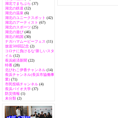
湖北でまちぶら
(37)
湖北の鉄道
(12)
湖北の温泉
(6)
湖北のユニークスポット
(42)
湖北のアーティスト
(67)
湖北のスポーツ
(25)
湖北の遊び
(46)
湖北の戦国
(30)
ナガハマムービーフェス
(11)
放送500回記念
(2)
コロナに負けるな!新しいスタ
イル
(12)
長浜経済新聞
(22)
特番
(28)
北びわこ伊香チャンネル
(14)
長浜チャンネル(長浜市協働事
業)
(71)
市民投稿チャンネル
(4)
長浜バイオ大学
(37)
防災情報
(1)
未分類
(2)