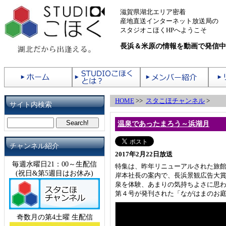
滋賀県湖北エリア密着
産地直送インターネット放送局の
スタジオこほくHPへようこそ
長浜＆米原の情報を動画で発信中
HOME
>>
スタこほチャンネル
>
サイト内検索
温泉であったまろう～浜湖月
チャンネル紹介
2017年2月22日放送
毎週水曜日21：00～生配信
特集は、昨年リニューアルされた旅
(祝日&第5週目はお休み)
岸本社長の案内で、長浜景観広告大
泉を体験、あまりの気持ちよさに思わ
第４号が発刊された「ながはまのお
奇数月の第4土曜 生配信