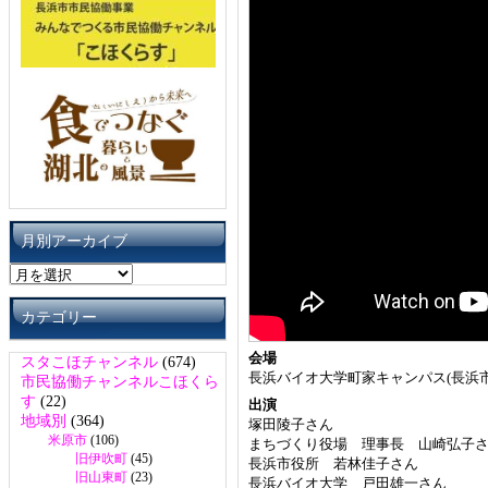
月別アーカイブ
月
別
ア
カテゴリー
ー
カ
会場
スタこほチャンネル
(674)
イ
長浜バイオ大学町家キャンパス(長浜市
市民協働チャンネルこほくら
ブ
す
(22)
出演
地域別
(364)
塚田陵子さん
米原市
(106)
まちづくり役場 理事長 山崎弘子
旧伊吹町
(45)
長浜市役所 若林佳子さん
旧山東町
(23)
長浜バイオ大学 戸田雄一さん