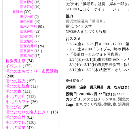
旧米原町
(16)
(ビデオ)「浜湖月」社長 岸本一郎さ
旧近江町
(10)
STUDIOこほく ケイミー ジミー
長浜市
(300)
協力
旧びわ町
(9)
長浜太閤温泉「浜湖月」
旧余呉町
(40)
長浜バイオ大学
旧木之本町
(61)
旧浅井町
(22)
NPO法人まちづくり役場
旧湖北町
(17)
おススメ
旧虎姫町
(7)
・2/24(金)～2/26(日)10:00～
旧西浅井町
(26)
・2/25(土)19:00「ライブin川崎や
旧長浜市
(131)
・「長浜ローカルフォト写真展」
旧高月町
(17)
2/24(金)～3/1(水)東京都新宿区
長浜曳山祭
(34)
3/4(土)～3/12(日)滋賀県長浜市
イベント
(175)
3/17(金)～3/23(木)大阪市・オリ
湖北のまちづくり・市民活動
(240)
※検察タグ
湖北の観光
(195)
湖北の伝統食
(12)
浜湖月 温泉 露天風呂 庭 ながはま
湖北の食
(131)
投稿日: 2017年 2月 22日(水) @22:00
湖北のお店
(113)
カテゴリ:
スタこほチャンネル
,
湖北
湖北のカフェ
(26)
Tags:
まちづくり役場
,
体験
,
庭
,
浜湖
湖北びと
(85)
湖北となりの名人にきく
(13)
湖北の自然
(82)
湖北の文化
(130)
湖北の産業
(47)