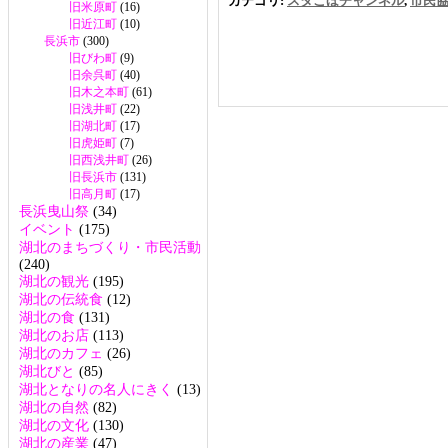
カテゴリ:
スタこほチャンネル
,
市民
旧米原町
(16)
旧近江町
(10)
長浜市
(300)
旧びわ町
(9)
旧余呉町
(40)
旧木之本町
(61)
旧浅井町
(22)
旧湖北町
(17)
旧虎姫町
(7)
旧西浅井町
(26)
旧長浜市
(131)
旧高月町
(17)
長浜曳山祭
(34)
イベント
(175)
湖北のまちづくり・市民活動
(240)
湖北の観光
(195)
湖北の伝統食
(12)
湖北の食
(131)
湖北のお店
(113)
湖北のカフェ
(26)
湖北びと
(85)
湖北となりの名人にきく
(13)
湖北の自然
(82)
湖北の文化
(130)
湖北の産業
(47)