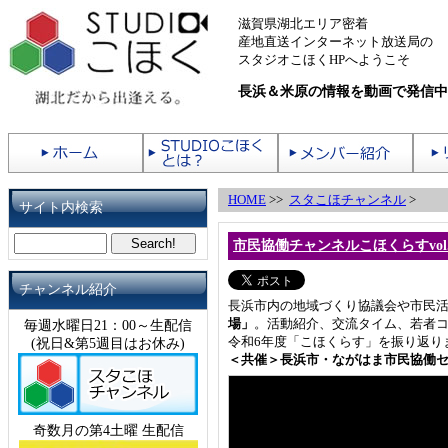
滋賀県湖北エリア密着
産地直送インターネット放送局の
スタジオこほくHPへようこそ
長浜＆米原の情報を動画で発信中
HOME
>>
スタこほチャンネル
>
サイト内検索
市民協働チャンネルこほくらすvol
チャンネル紹介
長浜市内の地域づくり協議会や市民
場」
。活動紹介、交流タイム、若者
毎週水曜日21：00～生配信
令和6年度「こほくらす」を振り返り
(祝日&第5週目はお休み)
＜共催＞長浜市・ながはま市民協働
奇数月の第4土曜 生配信