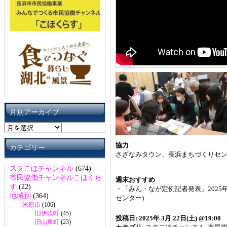
月別アーカイブ
月
別
ア
協力
カテゴリー
ー
さざなみタウン、長浜まちづくりセ
カ
スタこほチャンネル
(674)
イ
市民協働チャンネルこほくら
週末おすすめ
ブ
す
(22)
・「みん・なが定例記者発表」2025年 
地域別
(364)
センター)
米原市
(106)
旧伊吹町
(45)
投稿日: 2025年 3月 22日(土) @19:00
旧山東町
(23)