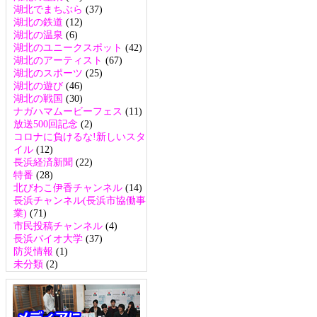
湖北でまちぶら
(37)
湖北の鉄道
(12)
湖北の温泉
(6)
湖北のユニークスポット
(42)
湖北のアーティスト
(67)
湖北のスポーツ
(25)
湖北の遊び
(46)
湖北の戦国
(30)
ナガハマムービーフェス
(11)
放送500回記念
(2)
コロナに負けるな!新しいスタ
イル
(12)
長浜経済新聞
(22)
特番
(28)
北びわこ伊香チャンネル
(14)
長浜チャンネル(長浜市協働事
業)
(71)
市民投稿チャンネル
(4)
長浜バイオ大学
(37)
防災情報
(1)
未分類
(2)