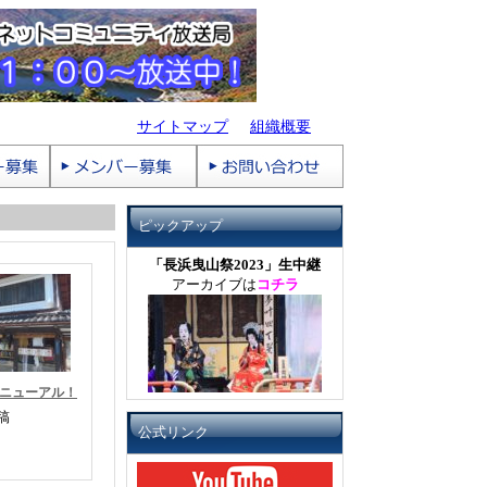
サイトマップ
組織概要
ピックアップ
「長浜曳山祭2023」生中継
アーカイブは
コチラ
リニューアル！
稿
公式リンク