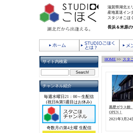
滋賀県湖北エ
産地直送イン
スタジオこほく
長浜＆米原の
HOME
>>
スタ
サイト内検索
チャンネル紹介
毎週水曜日21：00～生配信
(祝日&第5週目はお休み)
黒壁ガラス館
OPEN！
2021年3月2
奇数月の第4土曜 生配信