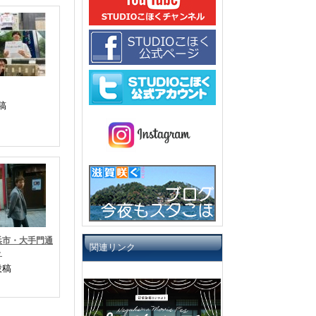
稿
浜市・大手門通
関連リンク
～
投稿