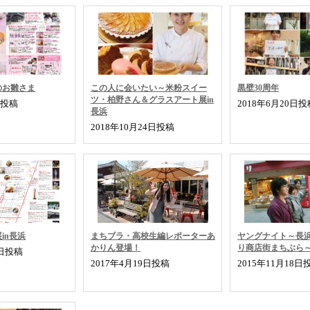
のお雛さま
この人に会いたい～米粉スイー
黒壁30周年
ツ・柏野さん＆グラスアート展in
日投稿
2018年6月20日投
長浜
2018年10月24日投稿
in長浜
まちブラ・高校生編レポーターあ
ヤングナイト～長
かりん登場！
り商店街まちぶら
8日投稿
2017年4月19日投稿
2015年11月18日