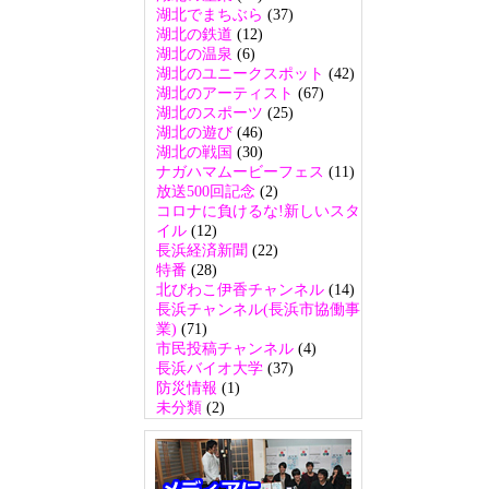
湖北でまちぶら
(37)
湖北の鉄道
(12)
湖北の温泉
(6)
湖北のユニークスポット
(42)
湖北のアーティスト
(67)
湖北のスポーツ
(25)
湖北の遊び
(46)
湖北の戦国
(30)
ナガハマムービーフェス
(11)
放送500回記念
(2)
コロナに負けるな!新しいスタ
イル
(12)
長浜経済新聞
(22)
特番
(28)
北びわこ伊香チャンネル
(14)
長浜チャンネル(長浜市協働事
業)
(71)
市民投稿チャンネル
(4)
長浜バイオ大学
(37)
防災情報
(1)
未分類
(2)