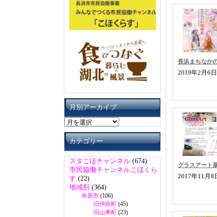
長浜まちなか
2019年2月6
月別アーカイブ
月
別
ア
カテゴリー
ー
カ
スタこほチャンネル
(674)
イ
グラスアート展
市民協働チャンネルこほくら
ブ
2017年11月
す
(22)
地域別
(364)
米原市
(106)
旧伊吹町
(45)
旧山東町
(23)