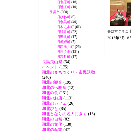
旧米原町
(16)
旧近江町
(10)
長浜市
(300)
旧びわ町
(9)
旧余呉町
(40)
旧木之本町
(61)
春はすぐそこ!
旧浅井町
(22)
旧湖北町
(17)
2015年2月1
旧虎姫町
(7)
旧西浅井町
(26)
旧長浜市
(131)
旧高月町
(17)
長浜曳山祭
(34)
イベント
(175)
湖北のまちづくり・市民活動
(240)
湖北の観光
(195)
湖北の伝統食
(12)
湖北の食
(131)
湖北のお店
(113)
湖北のカフェ
(26)
湖北びと
(85)
湖北となりの名人にきく
(13)
湖北の自然
(82)
湖北の文化
(130)
湖北の産業
(47)