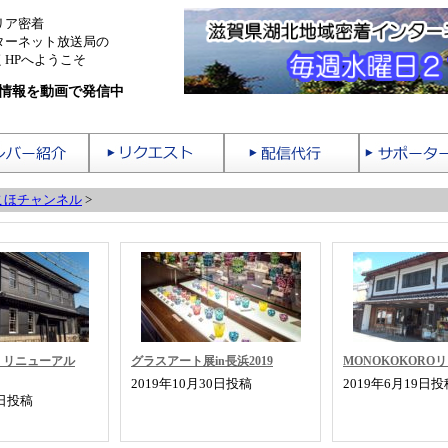
リア密着
ターネット放送局の
HPへようこそ
情報を動画で発信中
こほチャンネル
>
、リニューアル
グラスアート展in長浜2019
MONOKOKORO
2019年10月30日投稿
2019年6月19日投
4日投稿