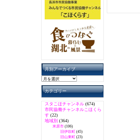
月別アーカイブ
月
別
ア
カテゴリー
ー
カ
スタこほチャンネル
(674)
イ
市民協働チャンネルこほくら
ブ
す
(22)
地域別
(364)
米原市
(106)
旧伊吹町
(45)
旧山東町
(23)