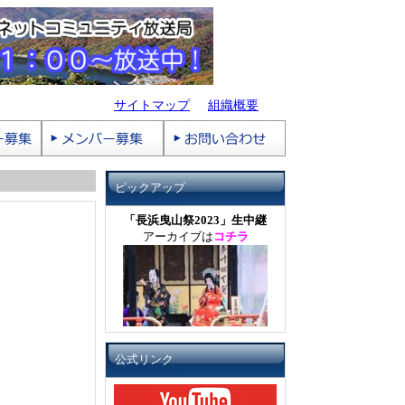
サイトマップ
組織概要
ピックアップ
「長浜曳山祭2023」生中継
アーカイブは
コチラ
公式リンク