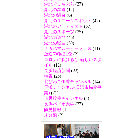
湖北でまちぶら
(37)
湖北の鉄道
(12)
湖北の温泉
(6)
湖北のユニークスポット
(42)
湖北のアーティスト
(67)
湖北のスポーツ
(25)
湖北の遊び
(46)
湖北の戦国
(30)
ナガハマムービーフェス
(11)
放送500回記念
(2)
コロナに負けるな!新しいスタ
イル
(12)
長浜経済新聞
(22)
特番
(28)
北びわこ伊香チャンネル
(14)
長浜チャンネル(長浜市協働事
業)
(71)
市民投稿チャンネル
(4)
長浜バイオ大学
(37)
防災情報
(1)
未分類
(2)