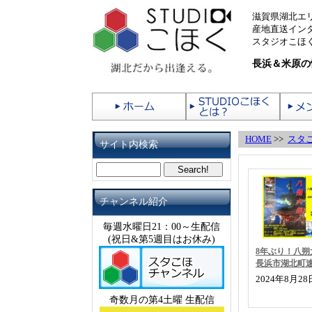
滋賀県湖北エ
産地直送イン
スタジオこほく
長浜＆米原の
HOME
>>
スタ
サイト内検索
チャンネル紹介
毎週水曜日21：00～生配信
(祝日&第5週目はお休み)
8年ぶり！八
長浜市湖北町
2024年8月2
奇数月の第4土曜 生配信