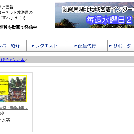
リア密着
ターネット放送局の
HPへようこそ
情報を動画で発信中
こほチャンネル
>
朔大祭・青物神輿～
速水
8日投稿