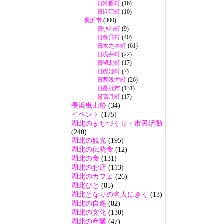
旧米原町
(16)
旧近江町
(10)
長浜市
(300)
旧びわ町
(9)
旧余呉町
(40)
旧木之本町
(61)
旧浅井町
(22)
旧湖北町
(17)
旧虎姫町
(7)
旧西浅井町
(26)
旧長浜市
(131)
旧高月町
(17)
長浜曳山祭
(34)
イベント
(175)
湖北のまちづくり・市民活動
(240)
湖北の観光
(195)
湖北の伝統食
(12)
湖北の食
(131)
湖北のお店
(113)
湖北のカフェ
(26)
湖北びと
(85)
湖北となりの名人にきく
(13)
湖北の自然
(82)
湖北の文化
(130)
湖北の産業
(47)