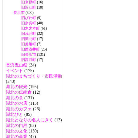
旧米原町
(16)
旧近江町
(10)
長浜市
(300)
旧びわ町
(9)
旧余呉町
(40)
旧木之本町
(61)
旧浅井町
(22)
旧湖北町
(17)
旧虎姫町
(7)
旧西浅井町
(26)
旧長浜市
(131)
旧高月町
(17)
長浜曳山祭
(34)
イベント
(175)
湖北のまちづくり・市民活動
(240)
湖北の観光
(195)
湖北の伝統食
(12)
湖北の食
(131)
湖北のお店
(113)
湖北のカフェ
(26)
湖北びと
(85)
湖北となりの名人にきく
(13)
湖北の自然
(82)
湖北の文化
(130)
湖北の産業
(47)