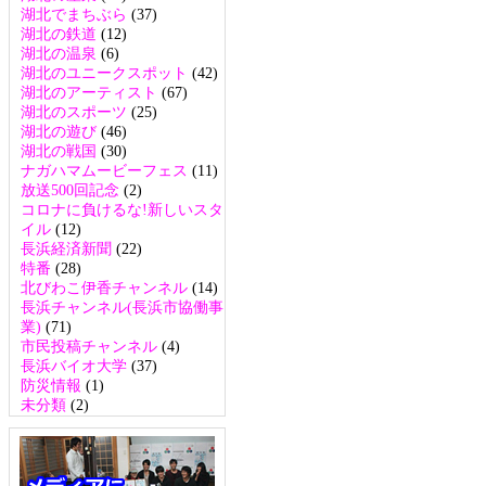
湖北でまちぶら
(37)
湖北の鉄道
(12)
湖北の温泉
(6)
湖北のユニークスポット
(42)
湖北のアーティスト
(67)
湖北のスポーツ
(25)
湖北の遊び
(46)
湖北の戦国
(30)
ナガハマムービーフェス
(11)
放送500回記念
(2)
コロナに負けるな!新しいスタ
イル
(12)
長浜経済新聞
(22)
特番
(28)
北びわこ伊香チャンネル
(14)
長浜チャンネル(長浜市協働事
業)
(71)
市民投稿チャンネル
(4)
長浜バイオ大学
(37)
防災情報
(1)
未分類
(2)