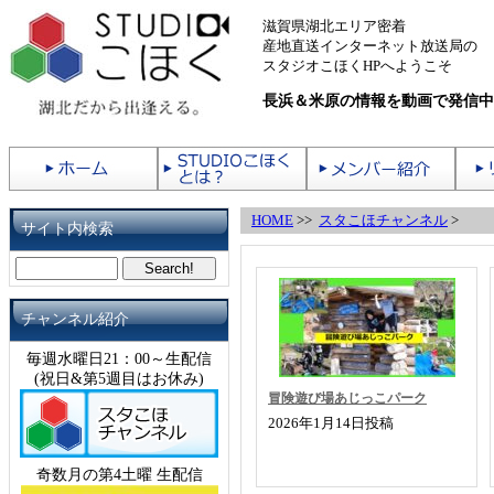
滋賀県湖北エリア密着
産地直送インターネット放送局の
スタジオこほくHPへようこそ
長浜＆米原の情報を動画で発信中
HOME
>>
スタこほチャンネル
>
サイト内検索
チャンネル紹介
毎週水曜日21：00～生配信
(祝日&第5週目はお休み)
冒険遊び場あじっこパーク
2026年1月14日投稿
奇数月の第4土曜 生配信