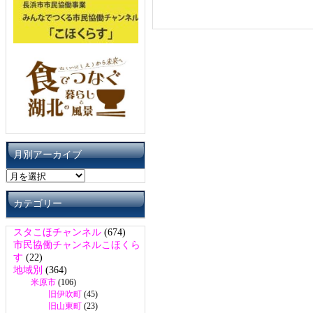
月別アーカイブ
月
別
ア
カテゴリー
ー
カ
スタこほチャンネル
(674)
イ
市民協働チャンネルこほくら
ブ
す
(22)
地域別
(364)
米原市
(106)
旧伊吹町
(45)
旧山東町
(23)