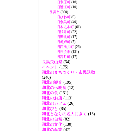
旧米原町
(16)
旧近江町
(10)
長浜市
(300)
旧びわ町
(9)
旧余呉町
(40)
旧木之本町
(61)
旧浅井町
(22)
旧湖北町
(17)
旧虎姫町
(7)
旧西浅井町
(26)
旧長浜市
(131)
旧高月町
(17)
長浜曳山祭
(34)
イベント
(175)
湖北のまちづくり・市民活動
(240)
湖北の観光
(195)
湖北の伝統食
(12)
湖北の食
(131)
湖北のお店
(113)
湖北のカフェ
(26)
湖北びと
(85)
湖北となりの名人にきく
(13)
湖北の自然
(82)
湖北の文化
(130)
湖北の産業
(47)