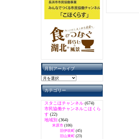
月別アーカイブ
月
別
ア
カテゴリー
ー
カ
スタこほチャンネル
(674)
イ
市民協働チャンネルこほくら
ブ
す
(22)
地域別
(364)
米原市
(106)
旧伊吹町
(45)
旧山東町
(23)