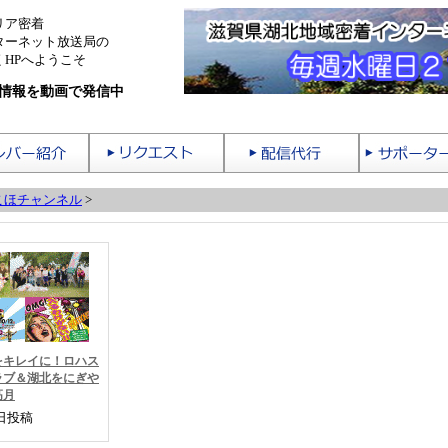
リア密着
ターネット放送局の
HPへようこそ
情報を動画で発信中
こほチャンネル
>
をキレイに！ロハス
ラブ＆湖北をにぎや
高月
8日投稿