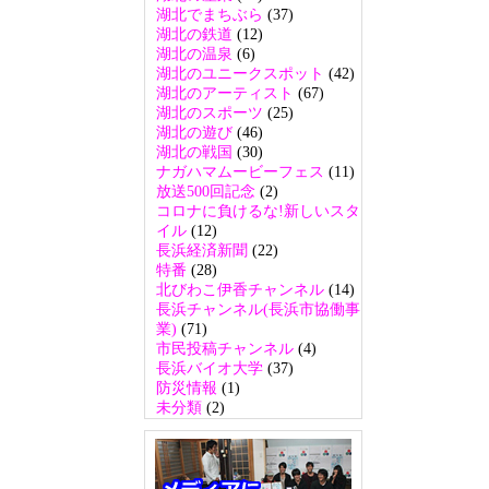
湖北でまちぶら
(37)
湖北の鉄道
(12)
湖北の温泉
(6)
湖北のユニークスポット
(42)
湖北のアーティスト
(67)
湖北のスポーツ
(25)
湖北の遊び
(46)
湖北の戦国
(30)
ナガハマムービーフェス
(11)
放送500回記念
(2)
コロナに負けるな!新しいスタ
イル
(12)
長浜経済新聞
(22)
特番
(28)
北びわこ伊香チャンネル
(14)
長浜チャンネル(長浜市協働事
業)
(71)
市民投稿チャンネル
(4)
長浜バイオ大学
(37)
防災情報
(1)
未分類
(2)