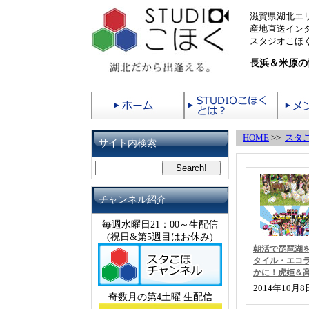
滋賀県湖北エ
産地直送イン
スタジオこほく
長浜＆米原の
HOME
>>
スタ
サイト内検索
チャンネル紹介
毎週水曜日21：00～生配信
(祝日&第5週目はお休み)
朝活で琵琶湖
タイル・エコ
かに！虎姫＆
2014年10月
奇数月の第4土曜 生配信