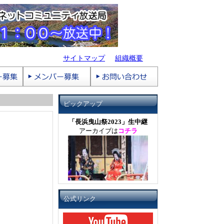
サイトマップ
組織概要
ピックアップ
「長浜曳山祭2023」生中継
アーカイブは
コチラ
公式リンク