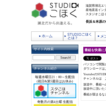
滋賀県湖北エ
産地直送イン
スタジオこほく
長浜＆米原の
サイト内検索
番組を快適に
パソコンで閲覧の
ダウンロードは
チャンネル紹介
Youtubeの
毎週水曜日21：00～生配信
チャンネルは
(祝日&第5週目はお休み)
放送中、番組へ
放送中に頂いた
番組が固まるな
奇数月の第4土曜 生配信