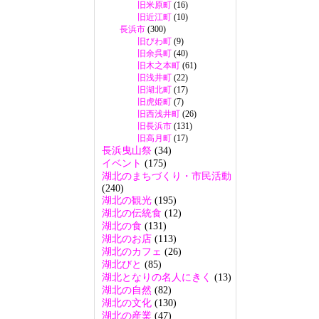
旧米原町
(16)
旧近江町
(10)
長浜市
(300)
旧びわ町
(9)
旧余呉町
(40)
旧木之本町
(61)
旧浅井町
(22)
旧湖北町
(17)
旧虎姫町
(7)
旧西浅井町
(26)
旧長浜市
(131)
旧高月町
(17)
長浜曳山祭
(34)
イベント
(175)
湖北のまちづくり・市民活動
(240)
湖北の観光
(195)
湖北の伝統食
(12)
湖北の食
(131)
湖北のお店
(113)
湖北のカフェ
(26)
湖北びと
(85)
湖北となりの名人にきく
(13)
湖北の自然
(82)
湖北の文化
(130)
湖北の産業
(47)