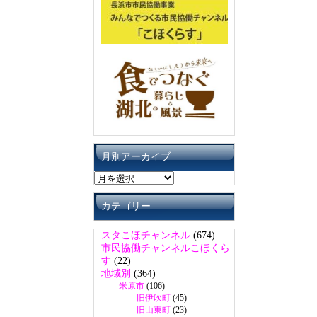
月別アーカイブ
月
別
ア
カテゴリー
ー
カ
スタこほチャンネル
(674)
イ
市民協働チャンネルこほくら
ブ
す
(22)
地域別
(364)
米原市
(106)
旧伊吹町
(45)
旧山東町
(23)