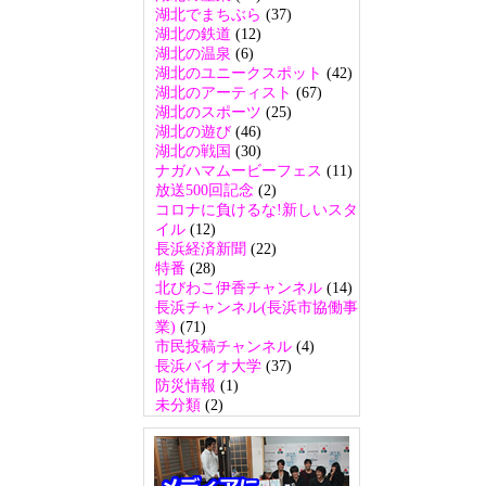
湖北でまちぶら
(37)
湖北の鉄道
(12)
湖北の温泉
(6)
湖北のユニークスポット
(42)
湖北のアーティスト
(67)
湖北のスポーツ
(25)
湖北の遊び
(46)
湖北の戦国
(30)
ナガハマムービーフェス
(11)
放送500回記念
(2)
コロナに負けるな!新しいスタ
イル
(12)
長浜経済新聞
(22)
特番
(28)
北びわこ伊香チャンネル
(14)
長浜チャンネル(長浜市協働事
業)
(71)
市民投稿チャンネル
(4)
長浜バイオ大学
(37)
防災情報
(1)
未分類
(2)