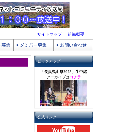
サイトマップ
組織概要
ピックアップ
「長浜曳山祭2023」生中継
アーカイブは
コチラ
公式リンク