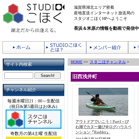
滋賀県湖北エリア密着
産地直送インターネット放送局の
スタジオこほくHPへようこそ
長浜＆米原の情報を動画で発信中
HOME
>>
スタこほチャンネル
>
サイト内検索
旧西浅井町
チャンネル紹介
毎週水曜日21：00～生配信
(祝日&第5週目はお休み)
アウトドアでいこう！Part1～び
わ湖でカヌー遊び＠ログハウスペ
ンション『Rudder』
奇数月の第4土曜 生配信