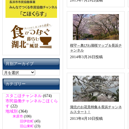
2015年7月29日投稿
桜守～奥びわ湖桜マップ＆長浜チ
ャンネル
2014年3月26日投稿
月別アーカイブ
月
別
ア
カテゴリー
ー
カ
スタこほチャンネル
(674)
イ
市民協働チャンネルこほくら
ブ
す
(22)
湖北のお花見特集＆長浜チャンネ
地域別
(364)
ルスタート！
米原市
(106)
2013年4月10日投稿
旧伊吹町
(45)
旧山東町
(23)