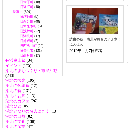
旧米原町
(16)
旧近江町
(10)
長浜市
(300)
旧びわ町
(9)
旧余呉町
(40)
旧木之本町
(61)
旧浅井町
(22)
旧湖北町
(17)
読書の秋！湖北が舞台のええ本！
旧虎姫町
(7)
ええほん！
旧西浅井町
(26)
旧長浜市
(131)
2012年11月7日投稿
旧高月町
(17)
長浜曳山祭
(34)
イベント
(175)
湖北のまちづくり・市民活動
(240)
湖北の観光
(195)
湖北の伝統食
(12)
湖北の食
(131)
湖北のお店
(113)
湖北のカフェ
(26)
湖北びと
(85)
湖北となりの名人にきく
(13)
湖北の自然
(82)
湖北の文化
(130)
湖北の産業
(47)