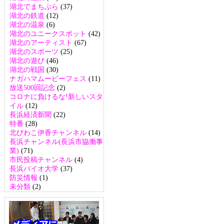
湖北でまちぶら
(37)
湖北の鉄道
(12)
湖北の温泉
(6)
湖北のユニークスポット
(42)
湖北のアーティスト
(67)
湖北のスポーツ
(25)
湖北の遊び
(46)
湖北の戦国
(30)
ナガハマムービーフェス
(11)
放送500回記念
(2)
コロナに負けるな!新しいスタ
イル
(12)
長浜経済新聞
(22)
特番
(28)
北びわこ伊香チャンネル
(14)
長浜チャンネル(長浜市協働事
業)
(71)
市民投稿チャンネル
(4)
長浜バイオ大学
(37)
防災情報
(1)
未分類
(2)